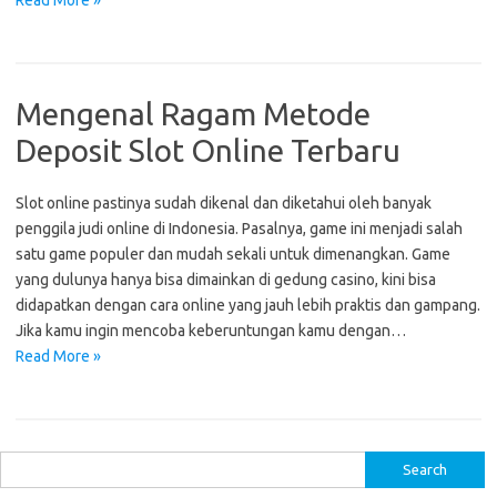
Read More »
Mengenal Ragam Metode
Deposit Slot Online Terbaru
Slot online pastinya sudah dikenal dan diketahui oleh banyak
penggila judi online di Indonesia. Pasalnya, game ini menjadi salah
satu game populer dan mudah sekali untuk dimenangkan. Game
yang dulunya hanya bisa dimainkan di gedung casino, kini bisa
didapatkan dengan cara online yang jauh lebih praktis dan gampang.
Jika kamu ingin mencoba keberuntungan kamu dengan…
Read More »
S
e