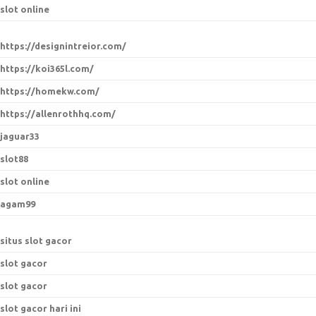
slot online
https://designintreior.com/
https://koi365l.com/
https://homekw.com/
https://allenrothhq.com/
jaguar33
slot88
slot online
agam99
situs slot gacor
slot gacor
slot gacor
slot gacor hari ini