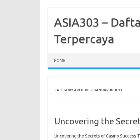
Skip
to
content
ASIA303 – Dafta
Terpercaya
HOME
CATEGORY ARCHIVES:
BANDAR JUDI 13
Uncovering the Secret
Uncovering the Secrets of Casino Success 