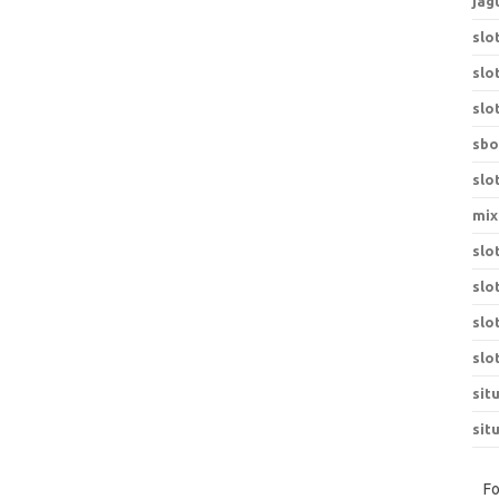
jag
slo
slo
slo
sbo
slo
mix
slo
slo
slo
slo
sit
sit
Fo