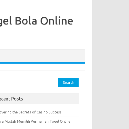
gel Bola Online
rch
ecent Posts
overing the Secrets of Casino Success
ara Mudah Memilih Permainan Togel Online