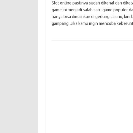
Slot online pastinya sudah dikenal dan diket
game ini menjadi salah satu game populer 
hanya bisa dimainkan di gedung casino, kini 
gampang. Jika kamu ingin mencoba keber