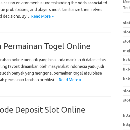
Men
in a casino environment is understanding the odds associated
Ter
ue probabilities, and players must familiarize themselves
ed decisions. By…
Read More »
slo
slo
slo
 Permainan Togel Online
mej
aruhan online menarik yang bisa anda mainkan di dalam situs
hk
ing favorit dimainkan oleh masyarakat Indonesia yaitu judi
hk
i sudah banyak yang mengenal permainan togel atau biasa
hk
uah permainan taruhan prediksi…
Read More »
slo
slo
de Deposit Slot Online
htt
htt