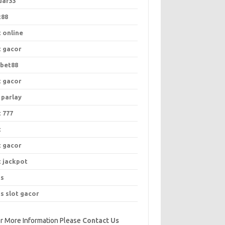
uar33
t88
t online
t gacor
bet88
t gacor
 parlay
t 777
t
t gacor
t jackpot
us
us slot gacor
r More Information Please
Contact Us