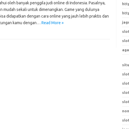
ahui oleh banyak penggila judi online di Indonesia. Pasalnya,
htt
dan mudah sekali untuk dimenangkan. Game yang dulunya
htt
bisa didapatkan dengan cara online yang jauh lebih praktis dan
jag
untungan kamu dengan…
Read More »
slo
slo
ag
sit
slo
slo
slo
slo
non
slo