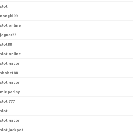
slot
nongki99
slot online
jaguar33
slot88
slot online
slot gacor
sbobet88
slot gacor
mix parlay
slot 777
slot
slot gacor
slot jackpot