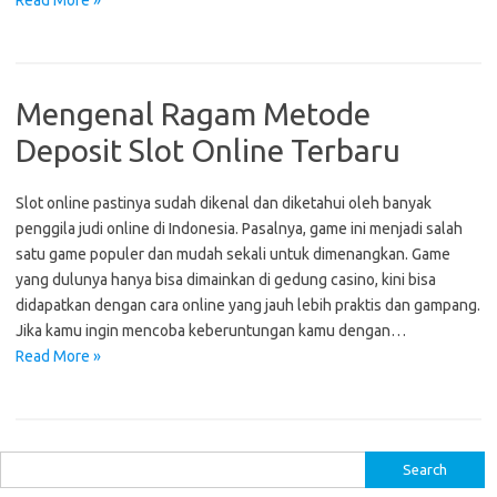
Read More »
Mengenal Ragam Metode
Deposit Slot Online Terbaru
Slot online pastinya sudah dikenal dan diketahui oleh banyak
penggila judi online di Indonesia. Pasalnya, game ini menjadi salah
satu game populer dan mudah sekali untuk dimenangkan. Game
yang dulunya hanya bisa dimainkan di gedung casino, kini bisa
didapatkan dengan cara online yang jauh lebih praktis dan gampang.
Jika kamu ingin mencoba keberuntungan kamu dengan…
Read More »
S
e