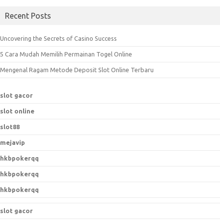
a
Recent Posts
r
c
Uncovering the Secrets of Casino Success
h
5 Cara Mudah Memilih Permainan Togel Online
f
o
Mengenal Ragam Metode Deposit Slot Online Terbaru
r
:
slot gacor
slot online
slot88
mejavip
hkbpokerqq
hkbpokerqq
hkbpokerqq
slot gacor