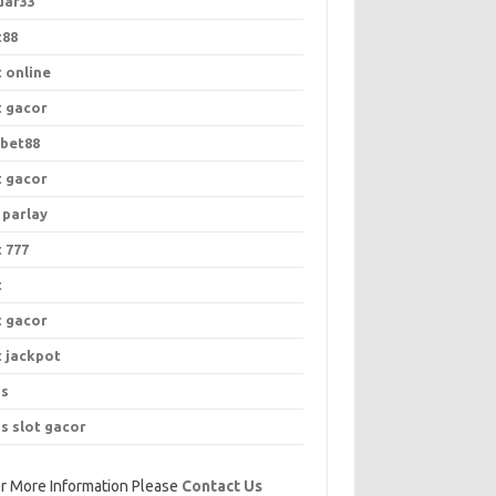
uar33
t88
t online
t gacor
bet88
t gacor
 parlay
t 777
t
t gacor
t jackpot
us
us slot gacor
r More Information Please
Contact Us