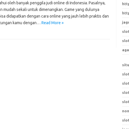
ahui oleh banyak penggila judi online di Indonesia. Pasalnya,
htt
dan mudah sekali untuk dimenangkan. Game yang dulunya
htt
bisa didapatkan dengan cara online yang jauh lebih praktis dan
jag
untungan kamu dengan…
Read More »
slo
slo
ag
sit
slo
slo
slo
slo
non
slo