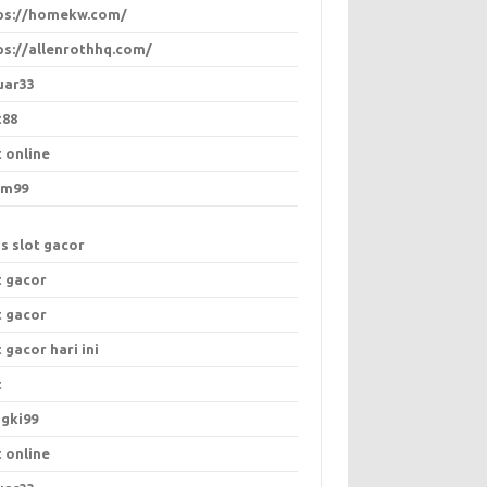
ps://homekw.com/
ps://allenrothhq.com/
uar33
t88
t online
am99
us slot gacor
t gacor
t gacor
t gacor hari ini
t
gki99
t online