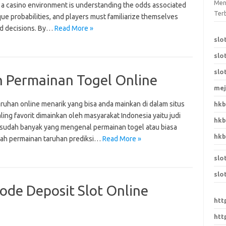
Men
in a casino environment is understanding the odds associated
Ter
ue probabilities, and players must familiarize themselves
ed decisions. By…
Read More »
slo
slo
slo
 Permainan Togel Online
mej
aruhan online menarik yang bisa anda mainkan di dalam situs
hk
ing favorit dimainkan oleh masyarakat Indonesia yaitu judi
hk
i sudah banyak yang mengenal permainan togel atau biasa
hk
uah permainan taruhan prediksi…
Read More »
slo
slo
de Deposit Slot Online
htt
htt