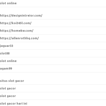
slot online
https://designintreior.com/
https://koi365l.com/
https://homekw.com/
https://allenrothhq.com/
jaguar33
slot88
slot online
agam99
situs slot gacor
slot gacor
slot gacor
slot gacor hari ini