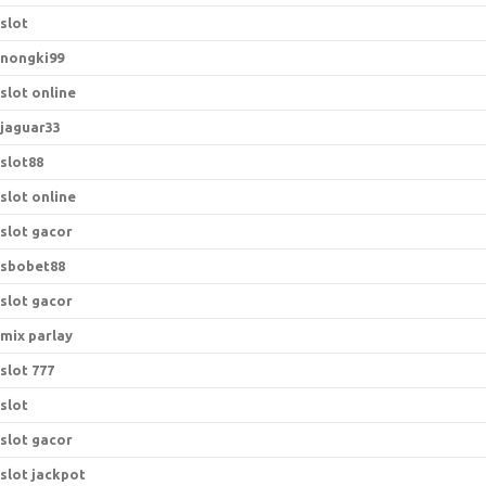
slot
nongki99
slot online
jaguar33
slot88
slot online
slot gacor
sbobet88
slot gacor
mix parlay
slot 777
slot
slot gacor
slot jackpot