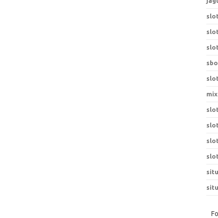
jag
slo
slo
slo
sbo
slo
mix
slo
slo
slo
slo
sit
sit
Fo