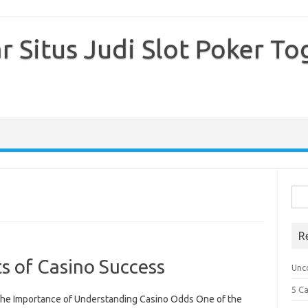
r Situs Judi Slot Poker To
Sea
for:
R
s of Casino Success
Unc
5 C
The Importance of Understanding Casino Odds One of the