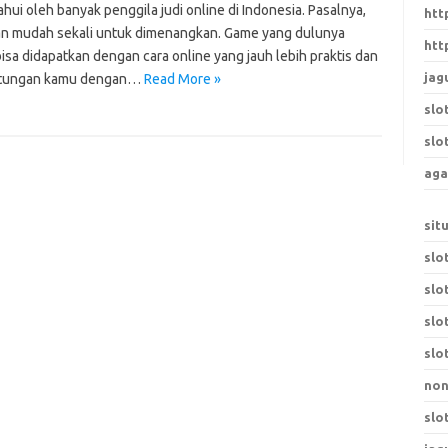
ahui oleh banyak penggila judi online di Indonesia. Pasalnya,
htt
dan mudah sekali untuk dimenangkan. Game yang dulunya
htt
bisa didapatkan dengan cara online yang jauh lebih praktis dan
jag
untungan kamu dengan…
Read More »
slo
slo
ag
sit
slo
slo
slo
slo
non
slo