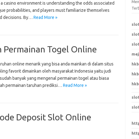
Men
in a casino environment is understanding the odds associated
Ter
ue probabilities, and players must familiarize themselves
ed decisions. By…
Read More »
slo
slo
slo
 Permainan Togel Online
mej
aruhan online menarik yang bisa anda mainkan di dalam situs
hk
ing favorit dimainkan oleh masyarakat Indonesia yaitu judi
hk
i sudah banyak yang mengenal permainan togel atau biasa
hk
uah permainan taruhan prediksi…
Read More »
slo
slo
de Deposit Slot Online
htt
htt