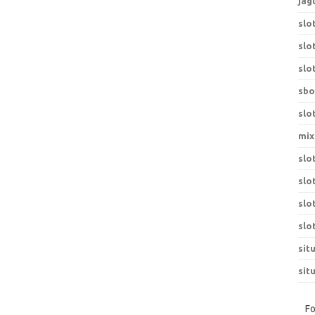
jag
slo
slo
slo
sbo
slo
mix
slo
slo
slo
slo
sit
sit
Fo