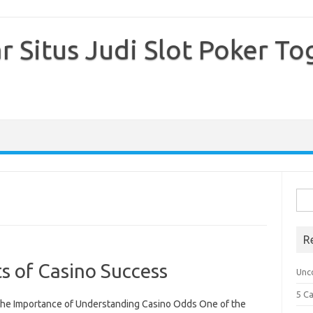
r Situs Judi Slot Poker To
Sea
for:
R
s of Casino Success
Unc
5 C
The Importance of Understanding Casino Odds One of the