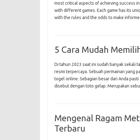
most critical aspects of achieving success 
with different games. Each game has its uniq
with the rules and the odds to make inform
5 Cara Mudah Memilih
Di tahun 2023 saat ini sudah banyak sekali t
resmi terpercaya. Sebuah permainan yang pal
togel online. Sebagian besar dari Anda past
disebut dengan toto gelap. Merupakan seb
Mengenal Ragam Meto
Terbaru