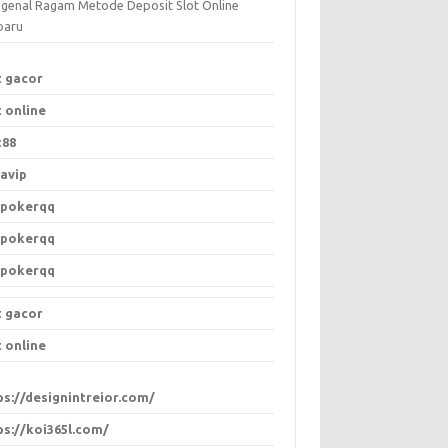
genal Ragam Metode Deposit Slot Online
baru
t gacor
t online
t88
avip
bpokerqq
bpokerqq
bpokerqq
t gacor
t online
ps://designintreior.com/
ps://koi365l.com/