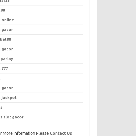
uar33
t88
t online
t gacor
bet88
t gacor
 parlay
t 777
t
t gacor
t jackpot
us
us slot gacor
r More Information Please
Contact Us