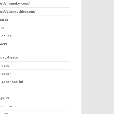
ps://homekw.com/
ps://allenrothhq.com/
uar33
t88
t online
am99
us slot gacor
t gacor
t gacor
t gacor hari ini
t
gki99
t online