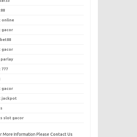
uar33
t88
t online
t gacor
bet88
t gacor
 parlay
t 777
t
t gacor
t jackpot
us
us slot gacor
r More Information Please
Contact Us