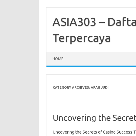
Skip
to
content
ASIA303 – Dafta
Terpercaya
HOME
CATEGORY ARCHIVES:
ARAH JUDI
Uncovering the Secret
Uncovering the Secrets of Casino Success 