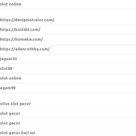
slot online
https://designintreior.com/
https://koi365l.com/
https://homekw.com/
https://allenrothhq.com/
jaguar33
slot88
slot online
agam99
situs slot gacor
slot gacor
slot gacor
slot gacor hari ini