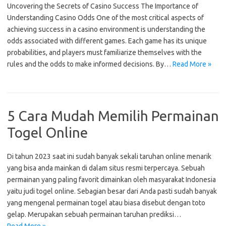
Uncovering the Secrets of Casino Success The Importance of
Understanding Casino Odds One of the most critical aspects of
achieving success in a casino environment is understanding the
odds associated with different games. Each game has its unique
probabilities, and players must familiarize themselves with the
rules and the odds to make informed decisions. By…
Read More »
5 Cara Mudah Memilih Permainan
Togel Online
Di tahun 2023 saat ini sudah banyak sekali taruhan online menarik
yang bisa anda mainkan di dalam situs resmi terpercaya. Sebuah
permainan yang paling favorit dimainkan oleh masyarakat Indonesia
yaitu judi togel online. Sebagian besar dari Anda pasti sudah banyak
yang mengenal permainan togel atau biasa disebut dengan toto
gelap. Merupakan sebuah permainan taruhan prediksi…