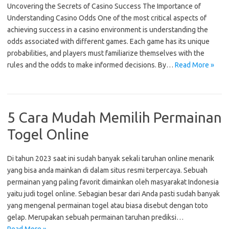
Uncovering the Secrets of Casino Success The Importance of
Understanding Casino Odds One of the most critical aspects of
achieving success in a casino environment is understanding the
odds associated with different games. Each game has its unique
probabilities, and players must familiarize themselves with the
rules and the odds to make informed decisions. By…
Read More »
5 Cara Mudah Memilih Permainan
Togel Online
Di tahun 2023 saat ini sudah banyak sekali taruhan online menarik
yang bisa anda mainkan di dalam situs resmi terpercaya. Sebuah
permainan yang paling favorit dimainkan oleh masyarakat Indonesia
yaitu judi togel online. Sebagian besar dari Anda pasti sudah banyak
yang mengenal permainan togel atau biasa disebut dengan toto
gelap. Merupakan sebuah permainan taruhan prediksi…