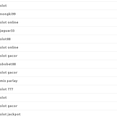
slot
nongki99
slot online
jaguar33
slot88
slot online
slot gacor
sbobet88
slot gacor
mix parlay
slot 777
slot
slot gacor
slot jackpot