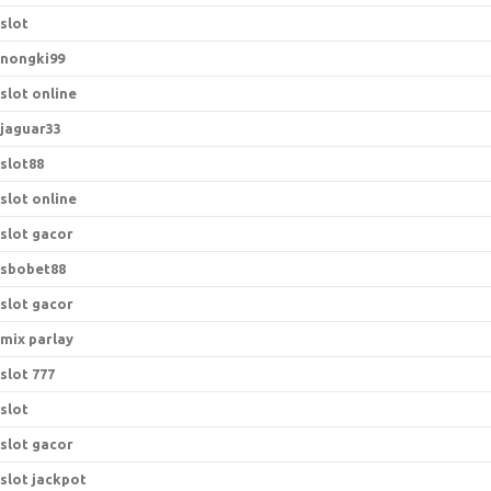
slot
nongki99
slot online
jaguar33
slot88
slot online
slot gacor
sbobet88
slot gacor
mix parlay
slot 777
slot
slot gacor
slot jackpot