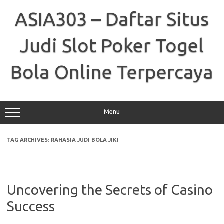
Skip
to
ASIA303 – Daftar Situs
content
Judi Slot Poker Togel
Bola Online Terpercaya
Menu
TAG ARCHIVES:
RAHASIA JUDI BOLA JIKI
Uncovering the Secrets of Casino
Success