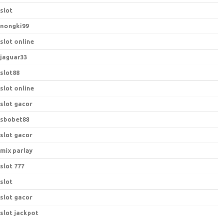
slot
nongki99
slot online
jaguar33
slot88
slot online
slot gacor
sbobet88
slot gacor
mix parlay
slot 777
slot
slot gacor
slot jackpot