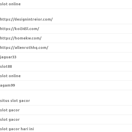
slot online
https://designintreior.com/
https://koi365l.com/
https://homekw.com/
https://allenrothhq.com/
jaguar33
slot88
slot online
agam99
situs slot gacor
slot gacor
slot gacor
slot gacor hari ini