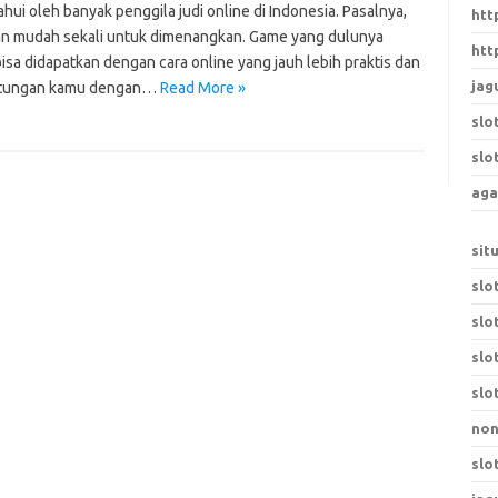
ahui oleh banyak penggila judi online di Indonesia. Pasalnya,
htt
dan mudah sekali untuk dimenangkan. Game yang dulunya
htt
bisa didapatkan dengan cara online yang jauh lebih praktis dan
jag
untungan kamu dengan…
Read More »
slo
slo
ag
sit
slo
slo
slo
slo
non
slo