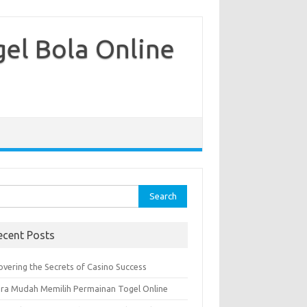
gel Bola Online
rch
ecent Posts
overing the Secrets of Casino Success
ara Mudah Memilih Permainan Togel Online