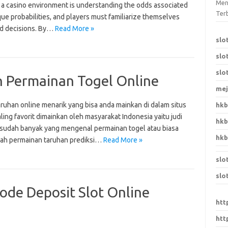
Men
in a casino environment is understanding the odds associated
Ter
ue probabilities, and players must familiarize themselves
ed decisions. By…
Read More »
slo
slo
slo
 Permainan Togel Online
mej
aruhan online menarik yang bisa anda mainkan di dalam situs
hk
ing favorit dimainkan oleh masyarakat Indonesia yaitu judi
hk
i sudah banyak yang mengenal permainan togel atau biasa
hk
uah permainan taruhan prediksi…
Read More »
slo
slo
de Deposit Slot Online
htt
htt