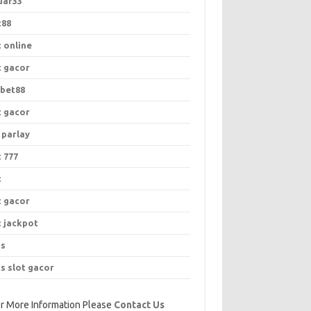
uar33
t88
t online
t gacor
bet88
t gacor
 parlay
t 777
t
t gacor
t jackpot
us
us slot gacor
r More Information Please
Contact Us